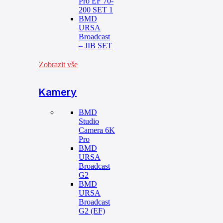
Pro EF 70-
200 SET 1
BMD
URSA
Broadcast
– JIB SET
Zobrazit vše
Kamery
BMD
Studio
Camera 6K
Pro
BMD
URSA
Broadcast
G2
BMD
URSA
Broadcast
G2 (EF)