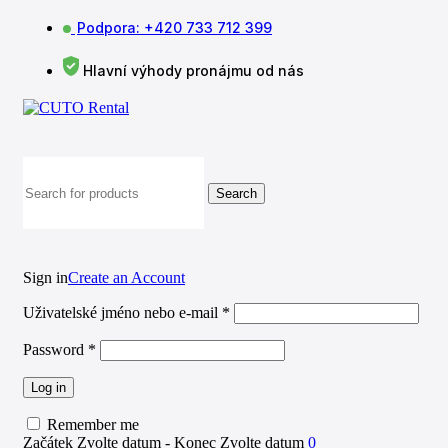
Podpora: +420 733 712 399
Hlavní výhody pronájmu od nás
Search
Sign in
Create an Account
Uživatelské jméno nebo e-mail
*
Password
*
Log in
Remember me
Začátek
Zvolte datum
-
Konec
Zvolte datum
0