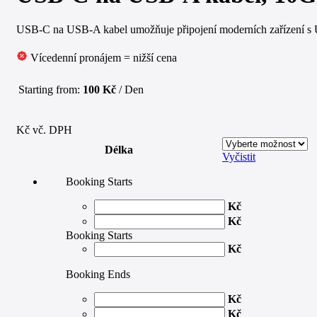
USB-C na USB-A kabel umožňuje připojení moderních zařízení s U
Vícedenní pronájem = nižší cena
Starting from:
100
Kč
/ Den
Kč vč. DPH
Délka
Vyčistit
Booking Starts
Kč
Kč
Booking Starts
Kč
Booking Ends
Kč
Kč