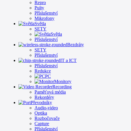
Repro
Pulty
Příslušenství
Mikrofony
Světla
SETY
Světla
Příslušenství
Bezdráty
SETY
Příslušenství
IT a ICT
Příslušenství
Redukce
PC
Monitory
Recording
Paměťová média
Rekordéry
Převodníky
Audio-video
Optika
Rozbočovače
Capture
Příslušenství