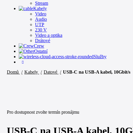
Stream
Kabely
Video
Audio
UTP
230 V
Video a optika
Drátové
Crew
Ostatní
Služby
Domů
Kabely
Datové
USB-C na USB-A kabel, 10Gbit/s
Click to enlarge
Pro dostupnost zvolte termín pronájmu
USB-C na USB-A kabel, 10Gb