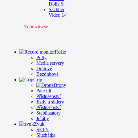
Dolly S
Sachtler
Video 14
Zobrazit vše
Režie
Pulty
Media servery
Drátové
Bezdrátové
Grip
Drony
Pan/ tilt
Příslušenství
Jízdy a slidery
Příslušenství
Stabilizátory
Jeřáby
Zvuk
SETY
Sluchátka