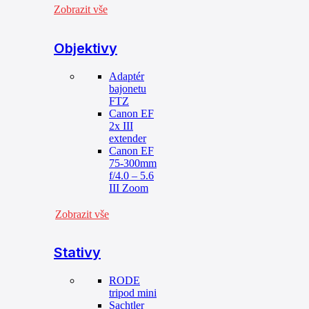
Zobrazit vše
Objektivy
Adaptér
bajonetu
FTZ
Canon EF
2x III
extender
Canon EF
75-300mm
f/4.0 – 5.6
III Zoom
Zobrazit vše
Stativy
RODE
tripod mini
Sachtler