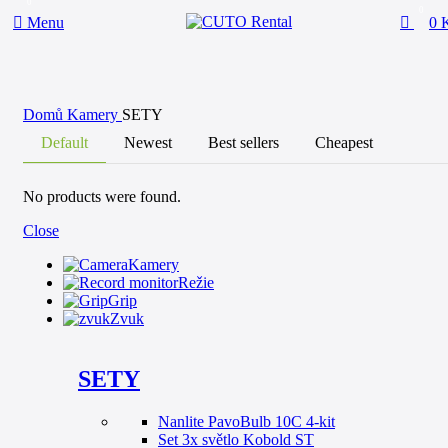
0
0
Menu
0
Domů
Kamery
SETY
Default
Newest
Best sellers
Cheapest
No products were found.
Close
Kamery
Režie
Grip
Zvuk
SETY
Nanlite PavoBulb 10C 4-kit
Set 3x světlo Kobold ST