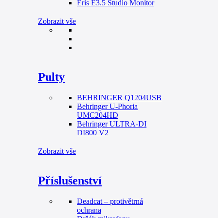
Eris E3.5 Studio Monitor
Zobrazit vše
Pulty
BEHRINGER Q1204USB
Behringer U-Phoria
UMC204HD
Behringer ULTRA-DI
DI800 V2
Zobrazit vše
Příslušenství
Deadcat – protivětrná
ochrana