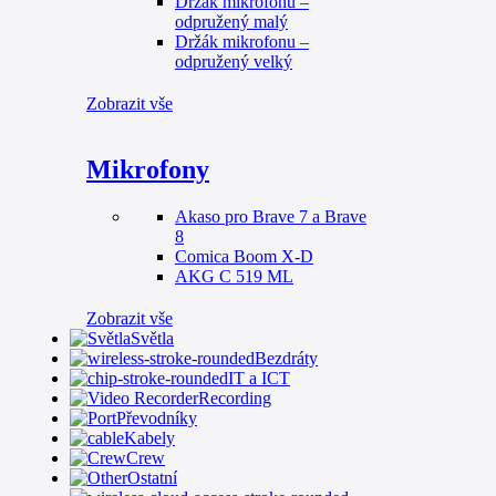
Držák mikrofonu –
odpružený malý
Držák mikrofonu –
odpružený velký
Zobrazit vše
Mikrofony
Akaso pro Brave 7 a Brave
8
Comica Boom X-D
AKG C 519 ML
Zobrazit vše
Světla
Bezdráty
IT a ICT
Recording
Převodníky
Kabely
Crew
Ostatní