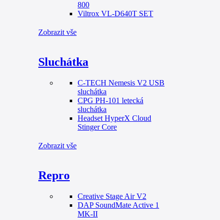
800
Viltrox VL-D640T SET
Zobrazit vše
Sluchátka
C-TECH Nemesis V2 USB
sluchátka
CPG PH-101 letecká
sluchátka
Headset HyperX Cloud
Stinger Core
Zobrazit vše
Repro
Creative Stage Air V2
DAP SoundMate Active 1
MK-II