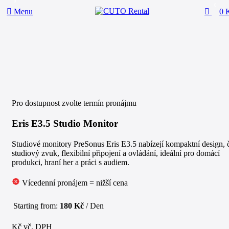
0
0
Menu
0
Click to enlarge
Pro dostupnost zvolte termín pronájmu
Eris E3.5 Studio Monitor
Studiové monitory PreSonus Eris E3.5 nabízejí kompaktní design, č
studiový zvuk, flexibilní připojení a ovládání, ideální pro domácí
produkci, hraní her a práci s audiem.
Vícedenní pronájem = nižší cena
Starting from:
180
Kč
/ Den
Kč vč. DPH