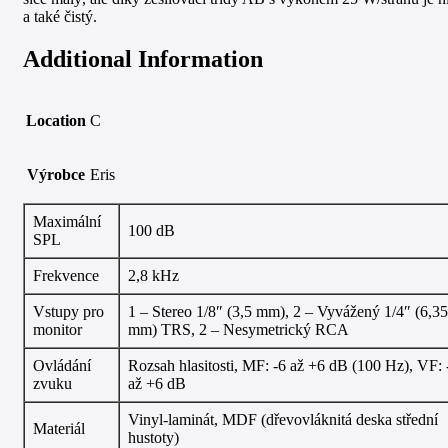
a také čistý.
Additional Information
Location
C
Výrobce
Eris
Maximální
100 dB
SPL
Frekvence
2,8 kHz
Vstupy pro
1 – Stereo 1/8″ (3,5 mm), 2 – Vyvážený 1/4″ (6,35
monitor
mm) TRS, 2 – Nesymetrický RCA
Ovládání
Rozsah hlasitosti, MF: -6 až +6 dB (100 Hz), VF: 
zvuku
až +6 dB
Vinyl-laminát, MDF (dřevovláknitá deska střední
Materiál
hustoty)