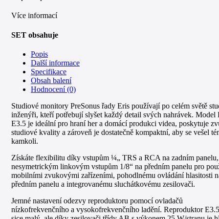
Více informací
SET obsahuje
Popis
Další informace
Specifikace
Obsah balení
Hodnocení (0)
Studiové monitory PreSonus řady Eris používají po celém světě stu
inženýři, kteří potřebují slyšet každý detail svých nahrávek. Model 
E3.5 je ideální pro hraní her a domácí produkci videa, poskytuje z
studiové kvality a zároveň je dostatečně kompaktní, aby se vešel té
kamkoli.
Získáte flexibilitu díky vstupům ¼„ TRS a RCA na zadním panelu,
nesymetrickým linkovým vstupům 1/8“ na předním panelu pro použ
mobilními zvukovými zařízeními, pohodlnému ovládání hlasitosti n
předním panelu a integrovanému sluchátkovému zesilovači.
Jemné nastavení odezvy reproduktoru pomocí ovladačů
nízkofrekvenčního a vysokofrekvenčního ladění. Reproduktor E3.5
sice malý, ale díky zesilovači třídy AB s výkonem 25 W/stranu je hl