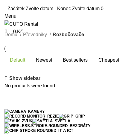
Začátek
Zvolte datum
-
Konec
Zvolte datum
0
Menu
0
Kč
Domů
Převodníky
Rozbočovače
Default
Newest
Best sellers
Cheapest
Show sidebar
No products were found.
KAMERY
REŽIE
GRIP
ZVUK
SVĚTLA
BEZDRÁTY
IT A ICT