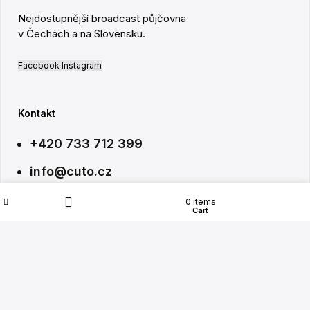
Nejdostupnější broadcast půjčovna
v Čechách a na Slovensku.
Facebook
Instagram
Kontakt
+420 733 712 399
info@cuto.cz
Wishlist
My account
0
items
Shop
Cart
Filters
PROVOZOVNA
Na Hroudě 457/41, 100 00 Strašnice
Po–Pá 8:30 – 18:30