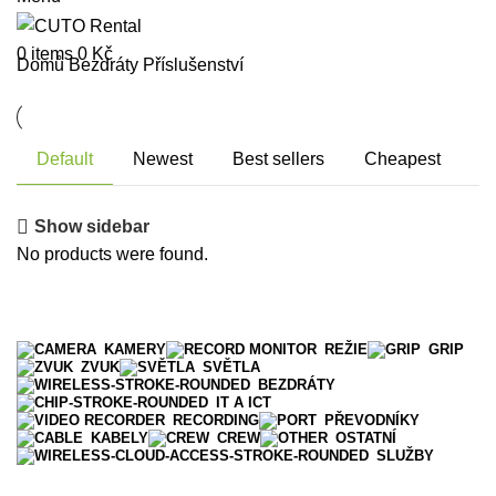
0
items
0
Kč
Domů
Bezdráty
Příslušenství
Default
Newest
Best sellers
Cheapest
Show sidebar
No products were found.
KAMERY
REŽIE
GRIP
ZVUK
SVĚTLA
BEZDRÁTY
IT A ICT
RECORDING
PŘEVODNÍKY
KABELY
CREW
OSTATNÍ
SLUŽBY