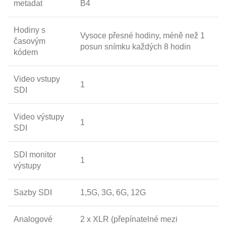
metadat
B4
Hodiny s
Vysoce přesné hodiny, méně než 1
časovým
posun snímku každých 8 hodin
kódem
Video vstupy
1
SDI
Video výstupy
1
SDI
SDI monitor
1
výstupy
Sazby SDI
1,5G, 3G, 6G, 12G
Analogové
2 x XLR (přepínatelné mezi