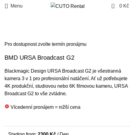
0
Menu
0
Kč
Click to enlarge
Pro dostupnost zvolte termín pronájmu
BMD URSA Broadcast G2
Blackmagic Design URSA Broadcast G2 je všestranná
kamera 3 v 1 pro profesionální natáčení. Ať už potřebujete
4K produkční, studiovou nebo 6K filmovou kameru, URSA
Broadcast G2 to vše zvládne.
Vícedenní pronájem = nižší cena
Starting from:
2300
Kč
/ Den