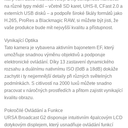
na různé typy médií – včetně SD karet, UHS-II, CFast 2.0 a
externích USB disků – a podpoře široké škály formátů jako
H.265, ProRes a Blackmagic RAW, si můžete být jisti, že
vaše produkce bude mít nejvyšší kvalitu a přístupnost.
Vynikající Optika
Tato kamera je vybavena aktivním bajonetem EF, který
umožňuje snadnou výměnu objektivů a podporuje
elektronické ovládání. Díky 13 zastavení dynamického
rozsahu a duálnímu nativnímu ISO (0dB a 18dB) dokáže
zachytit i ty nejjemnější detaily při různých světelných
podmínkách. S citlivostí na 2000 luxů můžete snadno
pracovat v náročných prostředích a přitom zajistit vynikající
kvalitu obrazu.
Pokročilé Ovládání a Funkce
URSA Broadcast G2 disponuje intuitivním 4palcovým LCD
dotykovým displejem, který usnadňuje ovládání funkcí