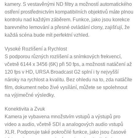
kamery. S vestavěnými ND filtry a možností automatického
ostření prostřednictvím kompatibilních objektivů máte plnou
kontrolu nad každým záběrem. Funkce, jako jsou korekce
barevného lemování a přesné ovládání clony, zajišťují, že
každá scéna bude mít perfektní vzhled.
Vysoké Rozlišení a Rychlost
S podporou různých rozlišení a snímkových frekvencí,
včetně 6144 x 3456 (6K) při 50 fps, a možnosti natáčení až
120 fps v HD, URSA Broadcast G2 splní i ty nejvyšší
nároky na rychlost a kvalitu. Bez ohledu na to, zda natáčíte
film, dokument nebo živé vysílání, můžete se spolehnout
na výjimečné výsledky.
Konektivita a Zvuk
Kamera je vybavena množstvím vstupů a výstupů pro
video a audio, včetně SDI a analogových audio vstupů
XLR. Podporuje také pokročilé funkce, jako jsou časové