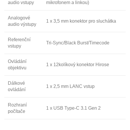
audio vstupy
mikrofonem a linkou)
Analogové
1 x 3,5 mm konektor pro sluchátka
audio výstupy
Referenční
Tri-Sync/Black Burst/Timecode
vstupy
Ovládání
1 x 12kolíkový konektor Hirose
objektivu
Dálkové
1 x 2,5 mm LANC vstup
ovládání
Rozhraní
1 x USB Type-C 3.1 Gen 2
počítače