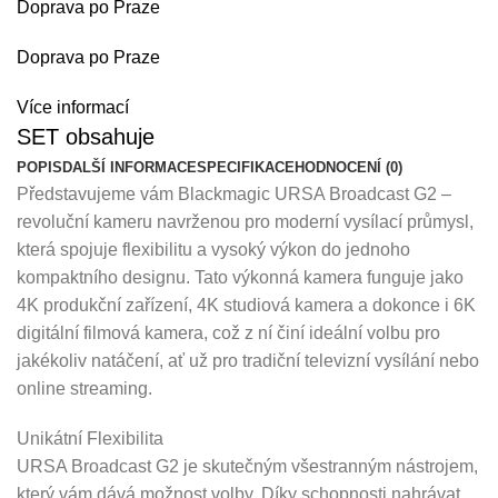
Doprava po Praze
Doprava po Praze
Více informací
SET obsahuje
POPIS
DALŠÍ INFORMACE
SPECIFIKACE
HODNOCENÍ (0)
Představujeme vám Blackmagic URSA Broadcast G2 –
revoluční kameru navrženou pro moderní vysílací průmysl,
která spojuje flexibilitu a vysoký výkon do jednoho
kompaktního designu. Tato výkonná kamera funguje jako
4K produkční zařízení, 4K studiová kamera a dokonce i 6K
digitální filmová kamera, což z ní činí ideální volbu pro
jakékoliv natáčení, ať už pro tradiční televizní vysílání nebo
online streaming.
Unikátní Flexibilita
URSA Broadcast G2 je skutečným všestranným nástrojem,
který vám dává možnost volby. Díky schopnosti nahrávat