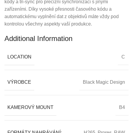
kódy a tri-sync pro precizní synchronizaci s jinými
zařízeními. Díky vysoké přesnosti časového kódu a
automatickému vyplnění dat z objektivů máte vždy pod
kontrolou všechny aspekty vaší produkce.
Additional Information
LOCATION
C
VÝROBCE
Black Magic Design
KAMEROVÝ MOUNT
B4
FORMÁTY NAHRÁVÁNÍ:
H265, Prores, RAW