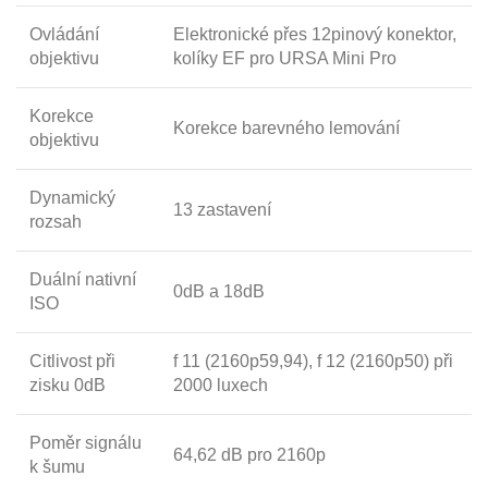
Ovládání
Elektronické přes 12pinový konektor,
objektivu
kolíky EF pro URSA Mini Pro
Korekce
Korekce barevného lemování
objektivu
Dynamický
13 zastavení
rozsah
Duální nativní
0dB a 18dB
ISO
Citlivost při
f 11 (2160p59,94), f 12 (2160p50) při
zisku 0dB
2000 luxech
Poměr signálu
64,62 dB pro 2160p
k šumu