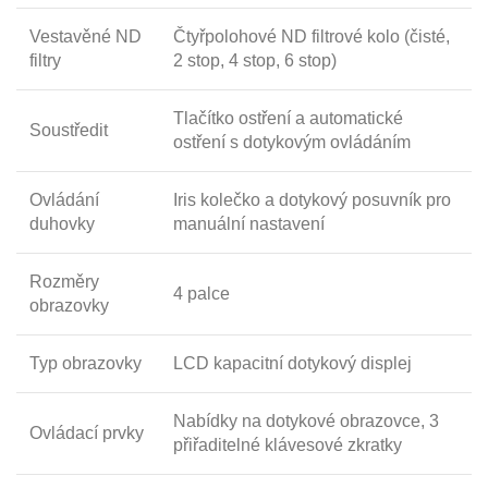
Vestavěné ND
Čtyřpolohové ND filtrové kolo (čisté,
filtry
2 stop, 4 stop, 6 stop)
Tlačítko ostření a automatické
Soustředit
ostření s dotykovým ovládáním
Ovládání
Iris kolečko a dotykový posuvník pro
duhovky
manuální nastavení
Rozměry
4 palce
obrazovky
Typ obrazovky
LCD kapacitní dotykový displej
Nabídky na dotykové obrazovce, 3
Ovládací prvky
přiřaditelné klávesové zkratky