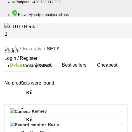
Podpora: +420 733 712 399
Hlavní výhody pronájmu od nás
Domů
Bezdráty
SETY
Search
Login / Register
Default
Newest
Best sellers
Cheapest
Booking Starts
No products were found.
Kč
Kamery
Kč
Režie