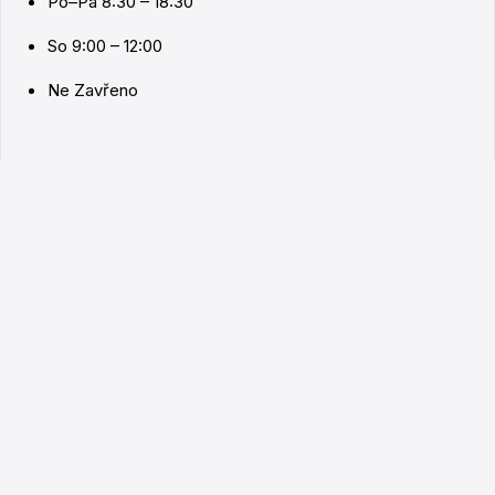
Po–Pá 8:30 – 18:30
So 9:00 – 12:00
Ne Zavřeno
SPOLEČNOST
O nás
Vše o pronájmu
FAQ
Kontakty
© 2026 CUTO Media s.r.o. Všechna práva vyhrazena.
Obchodní podmínky