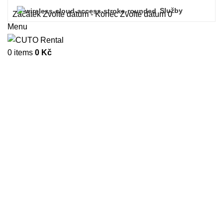
Služby
Začátek
Zvolte datum
-
Konec
Zvolte datum
0
Menu
0
items
0
Kč