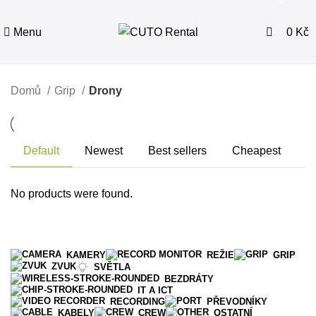
0
0
Menu
0
Kč
Domů
Grip
Drony
Default
Newest
Best sellers
Cheapest
No products were found.
KAMERY
REŽIE
GRIP
ZVUK
SVĚTLA
BEZDRÁTY
IT A ICT
RECORDING
PŘEVODNÍKY
KABELY
CREW
OSTATNÍ