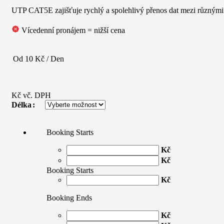
UTP CAT5E zajišťuje rychlý a spolehlivý přenos dat mezi různými 
Vícedenní pronájem = nižší cena
Od 10 Kč / Den
Kč vč. DPH
Délka
Booking Starts
Kč
Kč
Booking Starts
Kč
Booking Ends
Kč