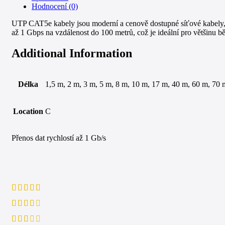
Hodnocení (0)
UTP CAT5e kabely jsou moderní a cenově dostupné síťové kabely, n
až 1 Gbps na vzdálenost do 100 metrů, což je ideální pro většinu bě
Additional Information
Délka
1,5 m, 2 m, 3 m, 5 m, 8 m, 10 m, 17 m, 40 m, 60 m, 70 
Location
C
Přenos dat rychlostí až 1 Gb/s