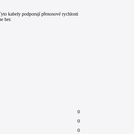
yto kabely podporují přenosové rychlosti
ne her.
0
0
0