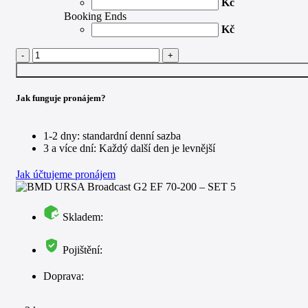
Kč
Booking Ends
Kč
UTP CAT5E kabel množství
Jak funguje pronájem?
1-2 dny: standardní denní sazba
3 a více dní: Každý další den je levnější
Jak účtujeme pronájem
Skladem:
Pojištění:
Doprava: