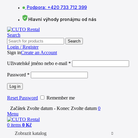
Podpora: +420 733 712 399
Hlavní výhody pronájmu od nás
Search
Search
Login / Register
Sign in
Create an Account
Uživatelské jméno nebo e-mail
*
Password
*
Log in
Reset Password
Remember me
Začátek
Zvolte datum
-
Konec
Zvolte datum
0
Menu
0
items
0
Kč
Zobrazit katalog