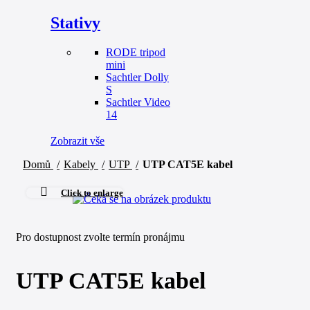
Stativy
RODE tripod
mini
Sachtler Dolly
S
Sachtler Video
14
Zobrazit vše
Domů
Kabely
UTP
UTP CAT5E kabel
Click to enlarge
Pro dostupnost zvolte termín pronájmu
UTP CAT5E kabel