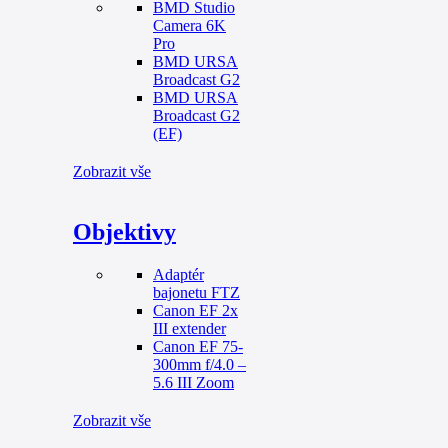
BMD Studio
Camera 6K
Pro
BMD URSA
Broadcast G2
BMD URSA
Broadcast G2
(EF)
Zobrazit vše
Objektivy
Adaptér
bajonetu FTZ
Canon EF 2x
III extender
Canon EF 75-
300mm f/4.0 –
5.6 III Zoom
Zobrazit vše