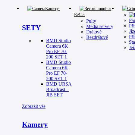
Kamery
Režie
Pan
Pulty
Pří
SETY
Media servery
Jíz
Drátové
Pří
Bezdrátové
BMD Studio
Sta
Camera 6K
Je
Pro EF 70-
200 SET 1
BMD Studio
Camera 6K
Pro EF 70-
200 SET 1
BMD URSA
Broadcast –
JIB SET
Zobrazit vše
Kamery