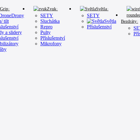
Grip
Zvuk
Světla
Drony
SETY
SETY
/ tilt
Sluchátka
Světla
Bezdráty
slušenství
Repro
Příslušenství
SE
dy a slidery
Pulty
Pří
slušenství
Příslušenství
bilizátory
Mikrofony
řáby