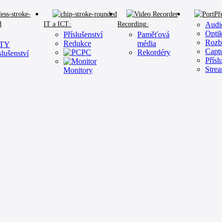
Př
IT a ICT
Recording
Audi
Opti
Příslušenství
Paměťová
Rozb
Redukce
média
TY
Capt
PC
Rekordéry
slušenství
Přísl
Stre
Monitory