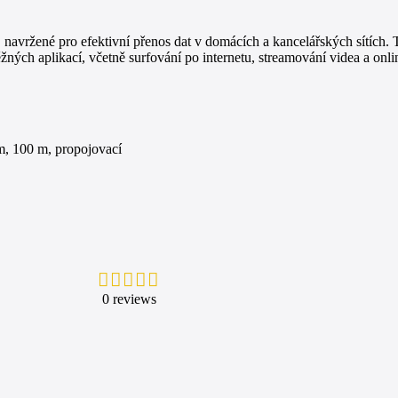
avržené pro efektivní přenos dat v domácích a kancelářských sítích. T
žných aplikací, včetně surfování po internetu, streamování videa a onli
m, 100 m, propojovací
0 reviews